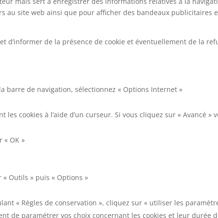
teur mais sert à enregistrer des informations relatives à la navigati
ateurs au site web ainsi que pour afficher des bandeaux publicitaires
et d’informer de la présence de cookie et éventuellement de la ref
la barre de navigation, sélectionnez « Options Internet »
 les cookies à l’aide d’un curseur. Si vous cliquez sur « Avancé » 
r « OK »
« Outils » puis « Options »
nt « Règles de conservation », cliquez sur « utiliser les paramètr
nt de paramétrer vos choix concernant les cookies et leur durée de