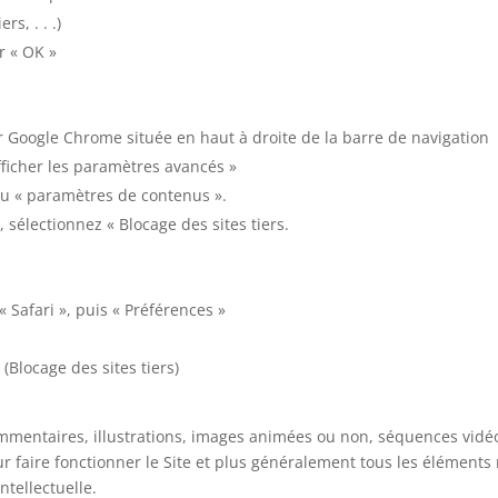
rs, . . .)
r « OK »
er Google Chrome située en haut à droite de la barre de navigation
fficher les paramètres avancés »
enu « paramètres de contenus ».
 sélectionnez « Blocage des sites tiers.
 Safari », puis « Préférences »
(Blocage des sites tiers)
mmentaires, illustrations, images animées ou non, séquences vidéo,
r faire fonctionner le Site et plus généralement tous les éléments r
ntellectuelle.